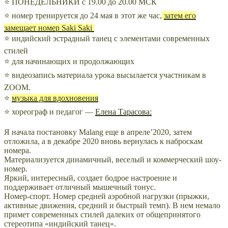
⭐ ПОНЕДЕЛЬНИКИ с 19.00 до 20.00 МСК
⭐ номер тренируется до 24 мая в этот же час,
затем его
замещает номер Saki Saki
⭐ индийский эстрадный танец с элементами современных
стилей
⭐ для начинающих и продолжающих
⭐ видеозапись материала урока высылается участникам в
ZOOM.
⭐
музыка для вдохновения
⭐ хореограф и педагог —
Елена Тарасова:
Я начала постановку Malang еще в апреле’2020, затем
отложила, а в декабре 2020 вновь вернулась к наброскам
номера.
Материализуется динамичный, веселый и коммерческий шоу-
номер.
Яркий, интересный, создает бодрое настроение и
поддерживает отличный мышечный тонус.
Номер-спорт. Номер средней аэробной нагрузки (прыжки,
активные движения, средний и быстрый темп). В нем немало
примет современных стилей далеких от общепринятого
стереотипа «индийский танец».