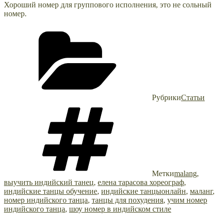
Хороший номер для группового исполнения, это не сольный
номер.
Рубрики
Статьи
Метки
malang
,
выучить индийский танец
,
елена тарасова хореограф
,
индийские танцы обучение
,
индийские танцыонлайн
,
маланг
,
номер индийского танца
,
танцы для похудения
,
учим номер
индийского танца
,
шоу номер в индийском стиле