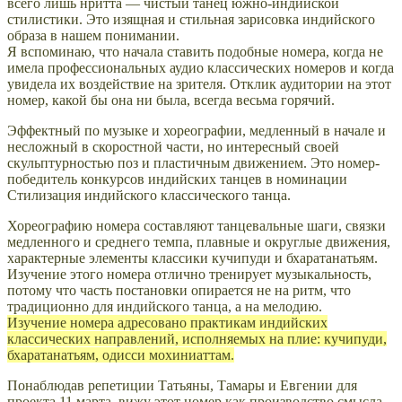
всего лишь нритта — чистый танец южно-индийской
стилистики. Это изящная и стильная зарисовка индийского
образа в нашем понимании.
Я вспоминаю, что начала ставить подобные номера, когда не
имела профессиональных аудио классических номеров и когда
увидела их воздействие на зрителя. Отклик аудитории на этот
номер, какой бы она ни была, всегда весьма горячий.
Эффектный по музыке и хореографии, медленный в начале и
несложный в скоростной части, но интересный своей
скульптурностью поз и пластичным движением. Это номер-
победитель конкурсов индийских танцев в номинации
Стилизация индийского классического танца.
Хореографию номера составляют танцевальные шаги, связки
медленного и среднего темпа, плавные и округлые движения,
характерные элементы классики кучипуди и бхаратанатьям.
Изучение этого номера отлично тренирует музыкальность,
потому что часть постановки опирается не на ритм, что
традиционно для индийского танца, а на мелодию.
Изучение номера адресовано практикам индийских
классических направлений, исполняемых на плие: кучипуди,
бхаратанатьям, одисси мохиниаттам.
Понаблюдав репетиции Татьяны, Тамары и Евгении для
проекта 11 марта, вижу этот номер как производство смысла.