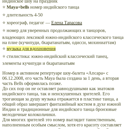
⭐
Maya+bells
номер индийского танца
⭐ длительность 4-50
⭐ хореограф, педагог —
Елена Тарасова
⭐ номер для уверенных продолжающих и танцоров,
владеющих лексикой южно-индийского классического танца
на плие (кучипуди, бхаратанатьям, одисси, мохиниаттам)
⭐
музыка для вдохновения
⭐ стилистика: южно-индийский классический танец,
элементы кучипуди и бхаратанатьям
Номер в активном репертуаре шоу-балета «Апсара» с
06.12.2008, его часть Maya была создана за 1 день, а вторая
часть Bells оформилась позже.
До сих пор он не оставляет равнодушными как знатоков
индийского танца, так и неискушенных зрителей. Его
трогающая за душу музыка отражается в пластике танца, а
общий образ завершает фантазийный костюм в духе южной
Индии и традиционные для индийского танца бронзовые
мелодичные колокольчики.
Для многих зрителей это номер выглядит таинственным,
наполненным особым смыслом, хотя его красоту составляет