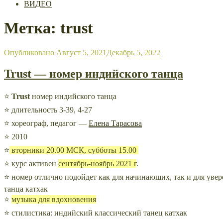
ВИДЕО
Метка: trust
Опубликовано
Август 5, 2021
Декабрь 5, 2022
Trust — номер индийского танца
⭐
Trust
номер индийского танца
⭐ длительность 3-39, 4-27
⭐ хореограф, педагог —
Елена Тарасова
⭐ 2010
⭐
вторники 20.00 МСК, субботы 15.00
⭐ курс активен
сентябрь-ноябрь 2021 г
.
⭐ номер отлично подойдет как для начинающих, так и для ув
танца катхак
⭐
музыка для вдохновения
⭐ стилистика: индийский классический танец катхак