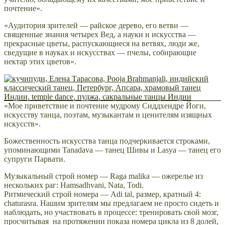
почтение».
«Аудитория зрителей — райское дерево, его ветви —
священные знания четырех Вед, а науки и искусства —
прекрасные цветы, распускающиеся на ветвях, люди же,
сведущие в науках и искусствах — пчелы, собирающие
нектар этих цветов».
«Мое приветствие и почтение мудрому Сиддхендре Йоги,
искусству танца, поэтам, музыкантам и ценителям изящных
искусств».
Божественность искусства танца подчеркивается строками,
упоминающими Tanadava — танец Шивы и Lasya — танец его
супруги Парвати.
Музыкальный строй номер — Raga malika — ожерелье из
нескольких раг: Hamsadhvani, Nata, Todi.
Ритмический строй номера — Adi tal, размер, кратный 4:
chaturasra. Нашим зрителям мы предлагаем не просто сидеть и
наблюдать, но участвовать в процессе: тренировать свой мозг,
просчитывая на протяжении показа номера цикла из 8 долей,