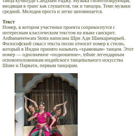
танца кучипуди Сандхьей Раджу. Музыка гипнотизирующая,
вводящая в транс как слушателя, так и танцора. Темп музыки
средний. Мелодия проста и легко запоминается.
Текст
Номер, в котором участники проекта соприкоснутся с
интересным классическим текстом на языке санскрит.
Ardhanareeswara Stotra написана Шри Ади Шанкарачарьей.
Философский смысл текста песни относит номер к стилю,
который в Индии принято называть «храмовым» танцем. Этот
номер — однозначное «подношение», tribute легендарным
основоположникам индийского танцевального искусства
Шиве и Парвати, первым танцорам.