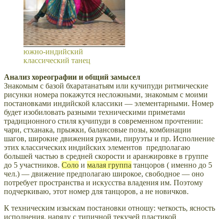
южно-индийский
классический танец
Анализ хореографии и общий замысел
Знакомым
с базой бхаратанатьям или кучипуди
ритмические
рисунки номера покажутся несложными, знакомым с моими
постановками индийской классики — элементарными. Номер
будет изобиловать разными техническими приметами
традиционного стиля кучипуди в современном прочтении:
чари, стханака,
прыжки,
балансовые
позы, комбинации
шагов,
широкие движения руками,
пируэты и пр.
Исполнение
этих классических индийских элементов предполагаю
большей частью в средней скорости и аранжировке в группе
до 5 участников.
Соло
и
малая группа
танцоров ( именно до 5
чел.) —
движение предполагаю широкое, свободное — оно
потребует пространства и искусства владения им. Поэтому
подчеркиваю, этот номер для танцоров, а не новичков.
К техническим
изыскам постановки отношу: четкость, ясность
исполнения, наряду с типичной текучей пластикой