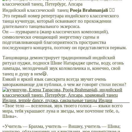
Индийский классический танец
Pooja Brahmanjali
👌🏻
Это первый номер репертуара индийского классического
танца кучипуди, который осваивают по прохождении
длительного танцевального экзерсиса.
Он — пурваранга (жанр классических композиций),
символически очищающий энергетику сцены и
подготавливающий благоприятность пространства
последующего концерта, поэтому он представляется первым.
Танцовщица демонстрирует традиционный индийский
ритуал пуджи, поднося Шиве Натарадже цветы, воду, огонь
лампады, мелодичный звук колокольчика и, конечно, свой
танец и душу в нем😃.
Емкий и яркий язык санскрита всегда звучит очень
завораживающе для публики, о чем же говорят стихи песни?
«Твое тело — вселенная, звук твоего голоса — языки всего
мира, тебя украшают луна и звезды, мое почтение тебе, о,
Шива».
«Учитель — Брахма, учитель — Вишну, учитель — Шива;
учителю, обладающему их качествами, мое приветствие и