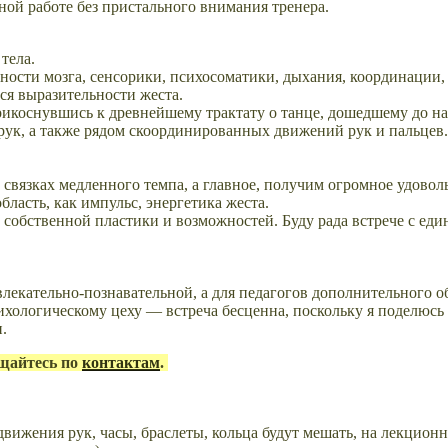
ной работе без пристального внимания тренера.
тела.
ости мозга, сенсорики, психосоматики, дыхания, координации,
ся выразительности жеста.
рикоснувшись к древнейшему трактату о танце, дошедшему до н
 рук, а также рядом скоординированных движений рук и пальцев.
вязках медленного темпа, а главное, получим огромное удоволь
ласть, как импульс, энергетика жеста.
й собственной пластики и возможностей.
Буду рада встрече с е
влекательно-познавательной, а для педагогов дополнительного о
сихологическому цеху — встреча бесценна, поскольку я поделюс
и.
ащайтесь по
контактам
.
вижения рук, часы, браслеты, кольца будут мешать, на лекцион