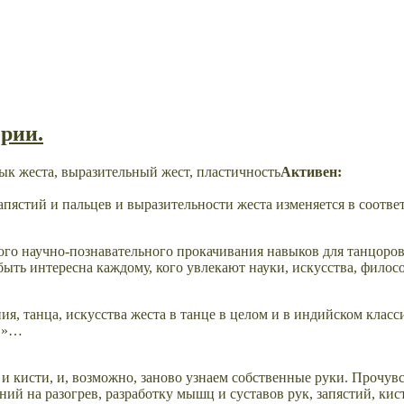
ории.
Активен:
пястий и пальцев и выразительности жеста изменяется в соответ
ого научно-познавательного прокачивания навыков для танцоров
быть интересна каждому, кого увлекают науки, искусства, филос
я, танца, искусства жеста в танце в целом и в индийском класс
ов»…
 и кисти, и, возможно, заново узнаем собственные руки. Прочув
 на разогрев, разработку мышц и суставов рук, запястий, кист