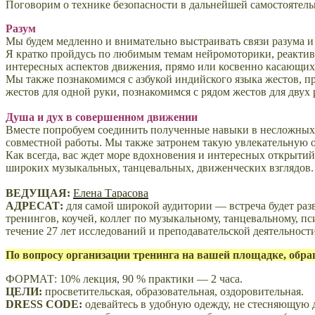
Поговорим о технике безопасности в дальнейшей самостоятель
Разум
Мы будем медленно и внимательно выстраивать связи разума и 
Я кратко пройдусь по любимым темам нейромоторики, реактивн
интересных аспектов движения, прямо или косвенно касающих
Мы также познакомимся с азбукой индийского языка жестов, п
жестов для одной руки, познакомимся с рядом жестов для двух
Душа и дух в совершенном движении
Вместе п
опробуем соединить полученные навыки в несложных с
совместной работы. Мы также затронем такую увлекательную об
Как всегда, вас ждет море вдохновения и интересных открыти
широких музыкальных, танцевальных, движенческих взглядов.
ВЕДУЩАЯ:
Елена Тарасова
АДРЕСАТ:
для самой широкой аудитории — встреча будет раз
тренингов, коучей, коллег по музыкальному, танцевальному, п
течение 27 лет исследований и преподавательской деятельност
По вопросу организации тренинга на вашей площадке, обр
ФОРМАТ: 10% лекция, 90 % практики — 2 часа.
ЦЕЛИ:
просветительская, образовательная, оздоровительная.
DRESS CODE:
одевайтесь в удобную одежду, не стесняющую д