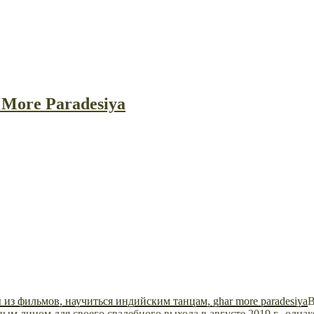
 More Paradesiya
В
ым лицом для своего свадебного выхода в августе 2019 г., одна