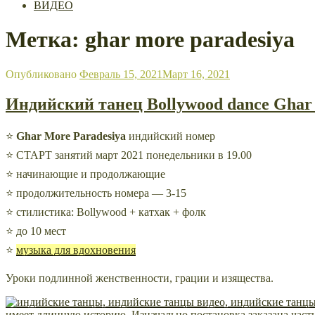
ВИДЕО
Метка: ghar more paradesiya
Опубликовано
Февраль 15, 2021
Март 16, 2021
Индийский танец Bollywood dance Ghar
⭐
Ghar More Paradesiya
индийский номер
⭐ СТАРТ занятий март 2021 понедельники в 19.00
⭐ начинающие и продолжающие
⭐ продолжительность номера — 3-15
⭐ стилистика: Bollywood + катхак + фолк
⭐ до 10 мест
⭐
музыка для вдохновения
Уроки подлинной женственности, грации и изящества.
имеет длинную историю. Изначально постановка заказана частн