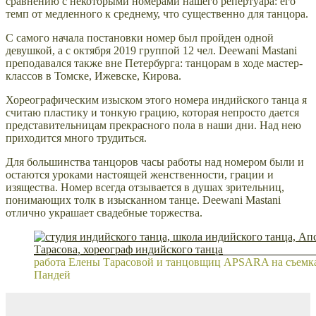
сравнению с некоторыми номерами нашего репертуара: его
темп от медленного к среднему, что существенно для танцора.
С самого начала постановки номер был пройден одной
девушкой, а с октября 2019 группой 12 чел. Deewani Mastani
преподавался также вне Петербурга: танцорам в ходе мастер-
классов в Томске, Ижевске, Кирова.
Хореографическим изыском этого номера индийского танца я
считаю пластику и тонкую грацию, которая непросто дается
представительницам прекрасного пола в наши дни. Над нею
приходится много трудиться.
Для большинства танцоров часы работы над номером были и
остаются уроками настоящей женственности, грации и
изящества. Номер всегда отзывается в душах зрительниц,
понимающих толк в изысканном танце. Deewani Mastani
отлично украшает свадебные торжества.
работа Елены Тарасовой и танцовщиц APSARA на съемк
Пандей