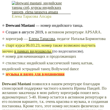
Елена Тарасова Апсара
⭐
Deewani Mastani
— номер индийского танца.
⭐
Создан в августе 2019,
в активном репертуаре APSARA.
⭐ хореограф —
Елена Тарасова
, педагог Наталья Бормонтова
⭐
старт курса 06.03.23,
номер также возможно выучить
заочно
в рамках видеошколы
(по видеозаписям).
⭐ номер для начинающих и продолжающих
⭐ стилистика: индийский классический танец катхак,
индийский эстрадный танец Bollywood dance
⭐
музыка и видео для вдохновения
Deewani Mastani
появился в нашем репертуаре благодаря
спонсорской поддержке частного клиента Ирины Пандей. По
желанию заказчицы в мою работу хореографа пошел весь
аудиоматериал: 5-40. Номер остается в активном репертуаре в
его полном варианте, т.к. очень красива и музыка, и созданная
постановка. Кроме того, этот номер несложен физически по