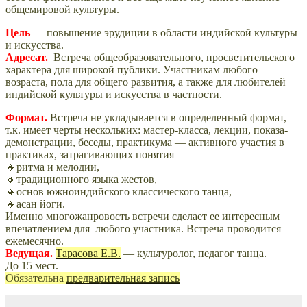
общемировой культуры.
Цель
— повышение эрудиции в области индийской культуры
и искусства.
Адресат.
Встреча общеобразовательного, просветительского
характера д
ля широкой публики. Участникам любого
возраста, пола для общего развития, а также для любителей
индийской культуры и искусства в частности.
Формат.
Встреча не укладывается в определенный формат,
т.к. имеет черты нескольких: мастер-класса, лекции, показа-
демонстрации, беседы, практикума — активного участия в
практиках, затрагивающих понятия
🔸ритма и мелодии,
🔸традиционного языка жестов,
🔸основ южноиндийского классического танца,
🔸асан йоги.
Именно многожанровость встречи сделает ее интересным
впечатлением для любого участника. Встреча проводится
ежемесячно.
Ведущая.
Тарасова Е.В.
— культуролог, педагог танца.
До 15 мест.
Обязательна
предварительная запись