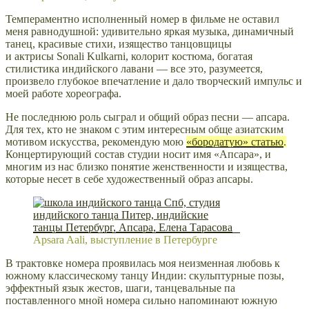
Темпераментно исполненный номер в фильме не оставил
меня равнодушной: удивительно
яркая
музыка, динамичный
танец, красивые стихи, изящество танцовщицы
и
актрисы
Sonali Kulkarni,
колорит костюма, богатая
стилистика индийского лавани — все это, разумеется,
произвело глубокое впечатление и дало творческий импульс и
моей работе хореографа.
Не последнюю роль сыграл и общий образ песни — апсара.
Для тех, кто не знаком с этим интересным обще азиатским
мотивом искусства, рекомендую мою
«бородатую» статью
.
Концертирующий состав студии носит имя «Апсара», и
многим из нас близко понятие женственности и изящества,
которые несет в себе художественный образ апсары.
Apsara Aali, выступление в Петербурге
В трактовке номера проявилась моя неизменная любовь к
южному классическому танцу Индии: скульптурные позы,
эффектный язык жестов, шаги, танцевальные па
поставленного мной номера сильно напоминают южную