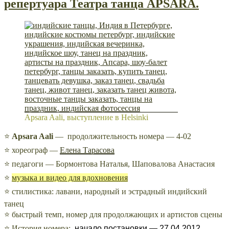
репертуара Театра танца APSARA.
Apsara Aali, выступление в Helsinki
⭐
Apsara Aali
— продолжительность номера — 4-02
⭐ хореограф —
Елена Тарасова
⭐ педагоги — Бормонтова Наталья, Шаповалова Анастасия
⭐
музыка и видео для вдохновения
⭐ стилистика: лавани, народный и эстрадный индийский
танец
⭐ быстрый темп, номер для продолжающих и артистов сцены
⭐ История номера:
начало постановки —
27.04.2012,