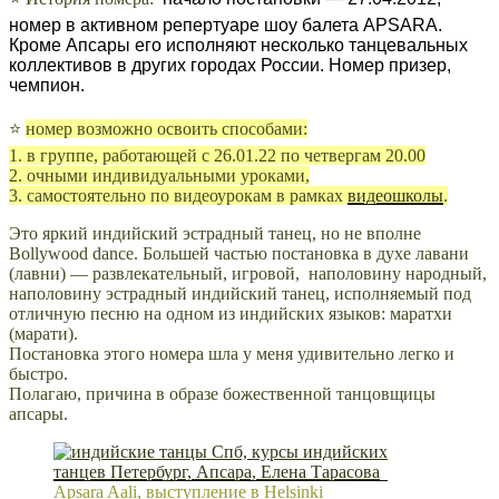
номер в активном репертуаре шоу балета APSARA.
Кроме Апсары его исполняют несколько танцевальных
коллективов в других городах России. Номер призер,
чемпион.
⭐
номер возможно освоить способами:
1. в группе, работающей с 26.01.22 по четвергам 20.00
2. очными индивидуальными уроками,
3. самостоятельно по видеоурокам в рамках
видеошколы
.
Это яркий индийский эстрадный танец, но не вполне
Bollywood dance. Большей частью постановка в духе лавани
(лавни) — развлекательный, игровой, наполовину народный,
наполовину эстрадный индийский танец, исполняемый под
отличную песню на одном из индийских языков: маратхи
(марати).
Постановка этого номера шла у меня удивительно легко и
быстро.
Полагаю, причина в образе божественной танцовщицы
апсары.
Apsara Aali, выступление в Helsinki