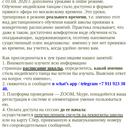
с 01.04. 2020 г. дополнена уроками в online режиме.
Обучение индийским танцам стало доступно в формате
прямого эфира по московскому времени. Это уроки,
тренировки в режиме
реального времени
, т.е. именно этот
вид дистанционного обучения нашей школы привязан к
конкретному расписанию занятий. Практика показывает, что
даже в таком, достаточно комфортном виде обучения есть
опаздывающие, задерживающиеся, поэтому напоминаем
существенный плюс видеошколы: именно у нее нет привязки
ко времени, вы учитесь, когда удобно лично вам.
Как присоединиться к зум трансляциям наших занятий:
1. Внимательно изучите всю информацию
страницы
расписание школы
,
определитесь,
какой именно
стиль индийского танца вы хотели бы изучать. Выяснив ответ
на вопрос «что именно»,
2. свяжитесь и сообщите
в what’s app /
telegram +7 911 923 38
40.
3. Платформа проведения — ZOOM, Skype, понадобится ваша
регистрация в системе и элементарное умение пользоваться
ею.
4. Оплата доступа на сессию
до ее начала
осуществляется
перечислением средств на реквизиты школы
или на карту Сбер, привязанную к вышеуказанному номеру
без сопроводительных сообщений.