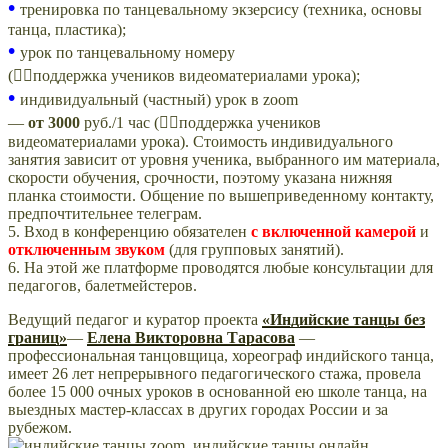
•
тренировка по танцевальному экзерсису (техника, основы
танца, пластика);
•
урок по танцевальному номеру
(👍🏻поддержка учеников видеоматериалами урока);
•
индивидуальный (частный) урок в zoom
—
от
3000
руб./1 час (👍🏻поддержка учеников
видеоматериалами урока). Стоимость индивидуального
занятия зависит от уровня ученика, выбранного им материала,
скорости обучения, срочности, поэтому указана нижняя
планка стоимости. Общение по вышеприведенному контакту,
предпочтительнее телеграм.
5. Вход в конференцию обязателен
с включенной камерой
и
отключенным звуком
(для групповых занятий).
6. На этой же платформе проводятся любые консультации для
педагогов, балетмейстеров.
Ведущий педагог и куратор проекта
«Индийские танцы без
границ»
—
Елена Викторовна Тарасова
—
профессиональная танцовщица, хореограф индийского танца,
имеет 26 лет непрерывного педагогического стажа, провела
более 15 000 очных уроков в основанной ею школе танца, на
выездных мастер-классах в других городах России и за
рубежом.