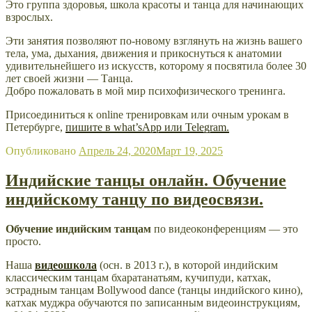
Это группа здоровья, школа красоты и танца для начинающих
взрослых.
Эти занятия позволяют по-новому взглянуть на жизнь вашего
тела, ума, дыхания, движения и прикоснуться к анатомии
удивительнейшего из искусств, которому я посвятила более 30
лет своей жизни — Танца.
Добро пожаловать в мой мир психофизического тренинга.
Присоединиться к online тренировкам или очным урокам в
Петербурге,
пишите в what’sApp или Telegram.
Опубликовано
Апрель 24, 2020
Март 19, 2025
Индийские танцы онлайн. Обучение
индийскому танцу по видеосвязи.
Обучение индийским танцам
по видеоконференциям — это
просто.
Наша
видеошкола
(осн. в 2013 г.), в которой индийским
классическим танцам бхаратанатьям, кучипуди, катхак,
эстрадным танцам Bollywood dance (танцы индийского кино),
катхак муджра обучаются по записанным видеоинструкциям,