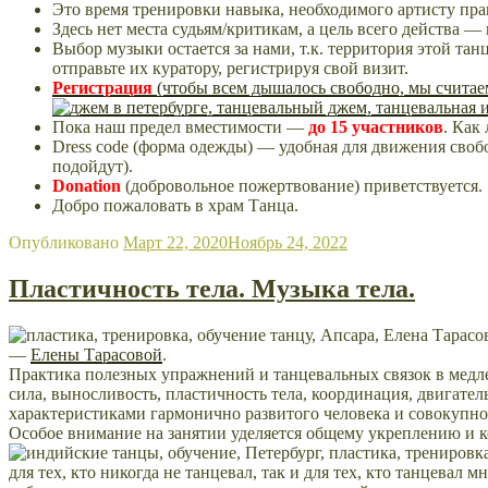
Это время тренировки навыка, необходимого артисту п
Здесь нет места судьям/критикам, а цель всего действа 
Выбор музыки остается за нами, т.к. территория этой т
отправьте их куратору, регистрируя свой визит.
Регистрация
(чтобы всем дышалось свободно, мы считаем
Пока наш предел вместимости —
до 15 участников
. Как
Dress code (форма одежды) — удобная для движения своб
подойдут).
Donation
(добровольное пожертвование) приветствуется.
Добро пожаловать в храм Танца.
Опубликовано
Март 22, 2020
Ноябрь 24, 2022
Пластичность тела. Музыка тела.
—
Елены Тарасовой
.
Практика полезных упражнений и танцевальных связок в медл
сила, выносливость, пластичность тела, координация, двигатель
характеристиками гармонично развитого человека и совокупно 
Особое внимание на занятии уделяется общему укреплению и к
для тех, кто никогда не танцевал, так и для тех, кто танцевал м