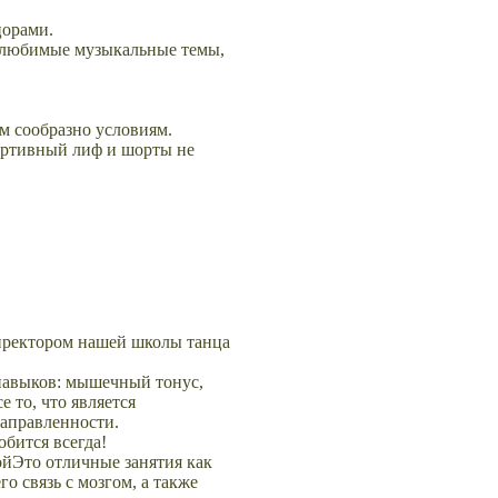
цорами.
ои любимые музыкальные темы,
м сообразно условиям.
портивный лиф и шорты не
директором нашей школы танца
навыков: мышечный тонус,
е то, что является
направленности.
бится всегда!
Это отличные занятия как
го связь с мозгом, а также