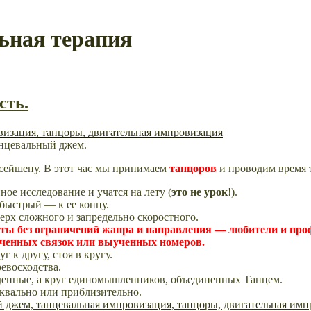
ьная терапия
сть.
нцевальный джем.
сейшену. В этот час мы принимаем
танцоров
и проводим время 
ое исследование и учатся на лету (
это не урок
!).
 быстрый — к ее концу.
ерх сложного и запредельно скоростного.
сты без ограничений жанра и направления — любители и пр
заученных связок или выученных номеров.
г к другу, стоя в кругу.
евосходства.
ежденные, а круг единомышленников, объединенных Танцем.
уквально или приблизительно.