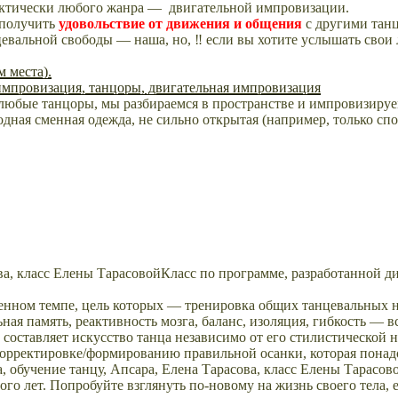
рактически любого жанра — двигательной импровизации.
— получить
удовольствие от движения и
общения
с другими тан
анцевальной свободы — наша, но, ‼ если вы хотите услышать св
 места).
 любые танцоры, мы разбираемся в пространстве и импровизируе
одная сменная одежда, не сильно открытая (например, только с
Класс по программе, разработанной 
енном темпе, цель которых — тренировка общих танцевальных 
ная память, реактивность мозга, баланс, изоляция, гибкость — вс
составляет искусство танца независимо от его стилистической 
орректировке/формированию правильной осанки, которая понадо
ного лет. Попробуйте взглянуть по-новому на жизнь своего тела, е