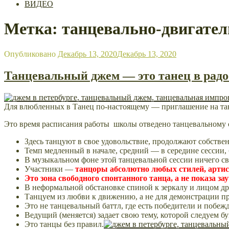
ВИДЕО
Метка: танцевально-двигател
Опубликовано
Декабрь 13, 2020
Декабрь 13, 2020
Танцевальный джем — это танец в радо
Для влюбленных в Танец по-настоящему — приглашение на та
Это время расписания работы школы отведено танцевальному 
Здесь танцуют в свое удовольствие, продолжают собственн
Темп медленный в начале, средний — в середине сессии,
В музыкальном фоне этой танцевальной сессии
ничего св
Участники —
танцоры
абсолютно любых стилей, арти
Это зона свободного спонтанного танца, а не показа 
В неформальной обстановке
спиной к зеркалу и лицом дру
Танцуем из любви к движению, а не для демонстрации пр
Это не танцевальный баттл, где есть победители и поб
Ведущий (меняется) задает свою тему, которой следуем б
Это танцы без правил.