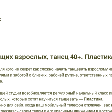
Х
щих взрослых, танец 40+. Пластик
ля кого не секрет как сложно начать танцевать взрослому ч
ями и заботой о близких, рабочей рутине, ответственных п
а.
шей студии возобновляется регулярный начальный класс 
слых, которые хотят научиться танцевать —
Пластика
.
но для себя, когда ваш мобильный телефон отключен, вас н
слаждаясь своим телом и его красивым движением в восточ