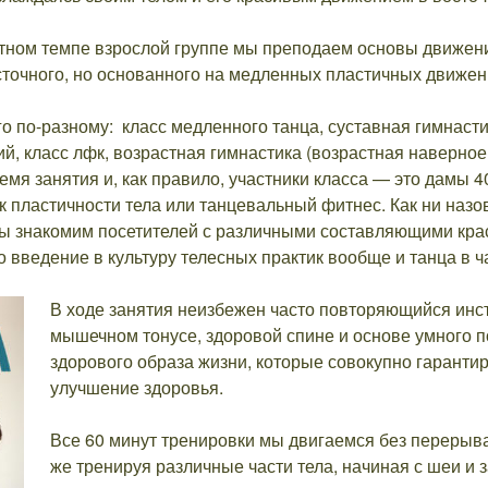
ртном темпе взрослой группе мы преподаем основы движен
осточного, но основанного на медленных пластичных движен
го по-разному: класс медленного танца, суставная гимнасти
, класс лфк, возрастная гимнастика (возрастная наверное
емя занятия и, как правило, участники класса — это дамы 40
ок пластичности тела или танцевальный фитнес. Как ни назо
мы знакомим посетителей с различными составляющими кра
о введение в культуру телесных практик вообще и танца в ч
В ходе занятия неизбежен часто повторяющийся инст
мышечном тонусе, здоровой спине и основе умного п
здорового образа жизни, которые совокупно гаранти
улучшение здоровья.
Все 60 минут тренировки мы двигаемся без перерыва,
же тренируя различные части тела, начиная с шеи и 