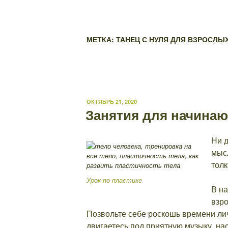
МЕТКА: ТАНЕЦ С НУЛЯ ДЛЯ ВЗРОСЛЫ
ОПУБЛИКОВАНО
ОКТЯБРЬ 21, 2020
Занятия для начинаю
Ни д
мысл
толк
Урок по пластике
В на
взро
Позвольте себе роскошь времени лич
двигаетесь под приятную музыку, на