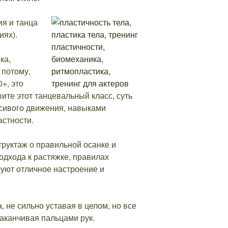
ия и танца
иях).
ка,
 потому,
+, это
вите этот танцевальный класс, суть
сивого движения, навыками
астности.
руктаж о правильной осанке и
одхода к растяжке, правилах
руют отличное настроение и
 не сильно уставая в целом, но все
заканчивая пальцами рук.