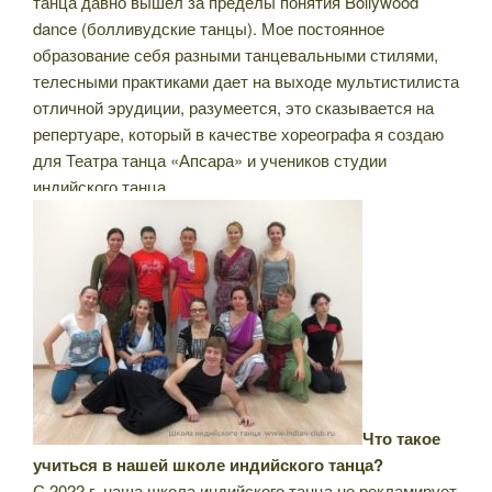
танца давно вышел за пределы понятия Bollywood
dance (болливудские танцы). Мое постоянное
образование себя разными танцевальными стилями,
телесными практиками дает на выходе мультистилиста
отличной эрудиции, разумеется, это сказывается на
репертуаре, который в качестве хореографа я создаю
для Театра танца «Апсара» и учеников студии
индийского танца.
Что такое
учиться в нашей школе индийского танца?
С 2022 г. наша школа индийского танца не рекламирует