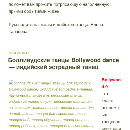
поможет вам прожить потрясающую наполненную
яркими событиями жизнь.
Руководитель школы индийского танца,
Елена
Тарасова
ОПУБЛИКОВАНО
МАЙ 24, 2017
Болливудские танцы Bollywood dance
— индийский эстрадный танец
Bollywoo
d 0
—
это
класс
несложн
ых
танцевал
ьных па и