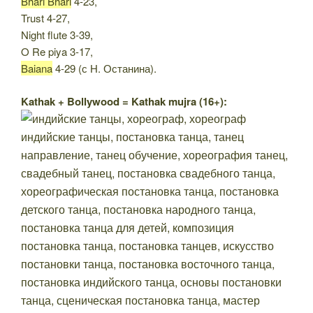
Bhari Bhari
4-23,
Trust 4-27,
Night flute 3-39,
O Re piya 3-17,
Baiana
4-29 (с Н. Останина).
Kathak + Bollywood = Kathak mujra (16+):