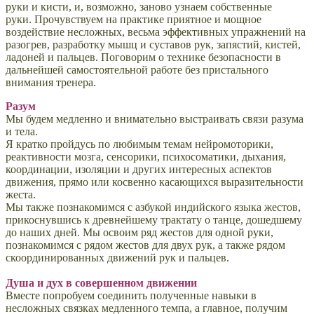
руки и кисти, и, возможно, заново узнаем собственные
руки. Прочувствуем на практике приятное и мощное
воздействие несложных, весьма эффективных упражнений на
разогрев, разработку мышц и суставов рук, запястий, кистей,
ладоней и пальцев. Поговорим о технике безопасности в
дальнейшей самостоятельной работе без пристального
внимания тренера.
Разум
Мы будем медленно и внимательно выстраивать связи разума
и тела.
Я кратко пройдусь по любимым темам нейромоторики,
реактивности мозга, сенсорики, психосоматики, дыхания,
координации, изоляции и других интересных аспектов
движения, прямо или косвенно касающихся выразительности
жеста.
Мы также познакомимся с азбукой индийского языка жестов,
прикоснувшись к древнейшему трактату о танце, дошедшему
до наших дней. Мы освоим ряд жестов для одной руки,
познакомимся с рядом жестов для двух рук, а также рядом
скоординированных движений рук и пальцев.
Душа и дух в совершенном движении
Вместе п
опробуем соединить полученные навыки в
несложных связках медленного темпа, а главное, получим