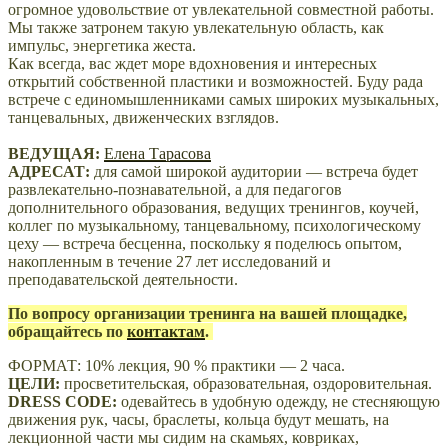
огромное удовольствие от увлекательной совместной работы.
Мы также затронем такую увлекательную область, как
импульс, энергетика жеста.
Как всегда, вас ждет море вдохновения и интересных
открытий собственной пластики и возможностей.
Буду рада
встрече с единомышленниками самых широких музыкальных,
танцевальных, движенческих взглядов.
ВЕДУЩАЯ:
Елена Тарасова
АДРЕСАТ:
для самой широкой аудитории — встреча будет
развлекательно-познавательной, а для педагогов
дополнительного образования, ведущих тренингов, коучей,
коллег по музыкальному, танцевальному, психологическому
цеху — встреча бесценна, поскольку я поделюсь опытом,
накопленным в течение 27 лет исследований и
преподавательской деятельности.
По вопросу организации тренинга на вашей площадке,
обращайтесь по
контактам
.
ФОРМАТ: 10% лекция, 90 % практики — 2 часа.
ЦЕЛИ:
просветительская, образовательная, оздоровительная.
DRESS CODE:
одевайтесь в удобную одежду, не стесняющую
движения рук, часы, браслеты, кольца будут мешать, на
лекционной части мы сидим на скамьях, ковриках,