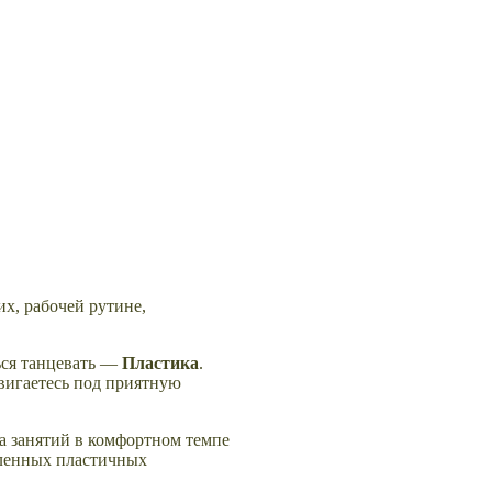
их, рабочей рутине,
ься танцевать —
Пластика
.
двигаетесь под приятную
са занятий в комфортном темпе
дленных пластичных