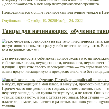
Добро пожаловать в мой мир психофизического тренинга.
Присоединиться к online тренировкам или очным урокам в Пет
Опубликовано
Октябрь 19, 2020
Ноябрь 24, 2022
Танцы для начинающих | обучение танцу
интуитивно знаешь, что сразу у тебя ничего не получится. Расс
вам подобные мысли?
Эта неуверенность в себе может сопровождать нас на протяжен
собственных силах, неуверенности, неловкости, неуклюжести.
идущий. Принятие своего несовершенства — это серьезная осн
жизнь яркую, насыщенную и прекрасно знаю, что без танца для
в
людях,
приходящих в мой класс, я вижу ум, профессиональную
Причем часто они делали это годами, соответственно, тело — 
педагогу очевидно, им нужна физкультура, а не танец. Они к 
«танцы развивают», и мы с детства это знаем. Моя студия — шк
пластики, памяти, мышления и развитых навыков уже танцующе
хозяина.