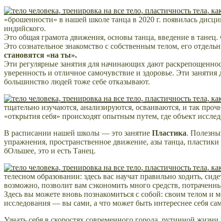
«брошенности» в нашей школе танца в 2020 г. появилась дисци
индийского.
Это общая грамота движения, основы танца, введение в танец.
Это сознательное знакомство с собственным телом, его отдел
становятся «на ты».
Эти регулярные занятия для начинающих дают раскрепощенност
уверенность и отличное самочувствие и здоровье. Эти занятия 
большинство людей тоже себе отказывают.
тщательно изучаются, анализируются, осваиваются, и так прочн
«открытия себя» происходят опытным путем, где объект иссле
В расписании нашей школы — это занятие
Пластика
. Полезны
упражнения, пространственное движение, азы танца, пластики и
бОльшее, это и есть Танец.
телесном образовании: здесь вас научат правильно ходить, сид
возможно, позволит вам сэкономить много средств, потраченных
Здесь вы можете вновь познакомиться с собой: своим телом и 
исследования — вы сами, а что может быть интереснее себя сам
Узнать себя в скоростях современного города, рутинной жизни 