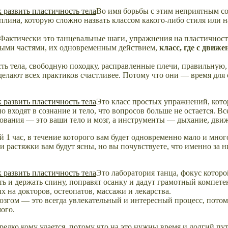
Во имя борьбы с этим неприятным с
плина, которую сложно назвать классом какого-либо стиля или н
 Фактически это танцевальные шаги, упражнения на пластичност
ьными частями, их одновременным действием,
класс, где с движ
ь тела, свободную походку, расправленные плечи, правильную, 
делают всех практиков счастливее. Потому что они — время для 
Это класс простых упражнений, кото
о входят в сознание и тело, что вопросов больше не остается. 
дования — это ваши тело и мозг, а инструменты — дыхание, дви
й 1 час, в течение которого вам будет одновременно мало и мно
 растяжки вам будут ясны, но вы почувствуете, что именно за н
Это лаборатория танца, фокус котор
еть и держать спину, поправят осанку и дадут грамотный компете
 на докторов, остеопатов, массажи и лекарства.
мозгом — это всегда увлекательный и интересный процесс, потом
ого.
редко кому удается, потому что на это нужны время и долгий пу