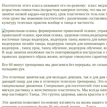
Посетители этого класса называют его по-разному: класс медл
возрастная гимнастика (возрастная наверное потому, что мы не 
занятие низкой кардио-нагрузки), урок пластичности тела или 
этом уроке мы знакомим посетителей с различными составляющ
культуру телесных практик вообще и танца в частности.
В ходе занятия неизбежен часто повторяющийся инструктаж о 
правилах здорового образа жизни, которые совокупно гаранти
Все 60 минут тренировки мы двигаемся без перерыва, не сильно
пальцами рук.
Это отличные занятия как для молодых девушек, так и для дам 
дающий пищу для ума и отличную телесную тренировку. Это на
танцевальные движения. Специально для посетителей этих кла
мягкую растяжку и женственную пластичность. Мы всегда начи
мир настоящего Танца. Это группа здоровья, школа красоты и
Эти занятия позволяют по-новому взглянуть на жизнь вашего т
которому я посвятила более 30 лет своей жизни — Танца.