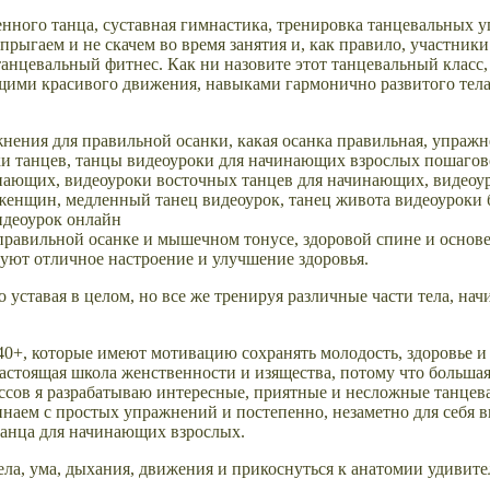
енного танца, суставная гимнастика, тренировка танцевальных у
прыгаем и не скачем во время занятия и, как правило, участники
танцевальный фитнес. Как ни назовите этот танцевальный класс,
ими красивого движения, навыками гармонично развитого тела 
правильной осанке и мышечном тонусе, здоровой спине и основе
руют отличное настроение и улучшение здоровья.
 уставая в целом, но все же тренируя различные части тела, нач
40+, которые имеют мотивацию сохранять молодость, здоровье и 
стоящая школа женственности и изящества, потому что большая
ссов я разрабатываю интересные, приятные и несложные танцева
наем с простых упражнений и постепенно, незаметно для себя в
 танца для начинающих взрослых.
ела, ума, дыхания, движения и прикоснуться к анатомии удивите