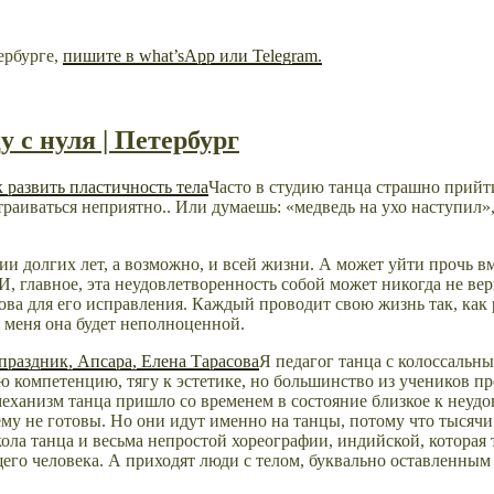
ербурге,
пишите в what’sApp или Telegram.
 с нуля | Петербург
Часто в студию танца страшно прийти
траиваться неприятно.. Или думаешь: «медведь на ухо наступил»,
ии долгих лет, а возможно, и всей жизни. А может уйти прочь в
И, главное, эта
неудовлетворенность собой
может никогда не вер
ова для его исправления. Каждый проводит свою жизнь так, как
 меня она будет неполноценной.
Я педагог танца с колоссальн
 компетенцию, тягу к эстетике, но большинство из учеников про
механизм танца пришло со временем в состояние близкое к неуд
нему не готовы. Но они идут именно на танцы,
потому
что тысячи
ола танца и весьма непростой хореографии, индийской, которая 
го человека. А приходят люди с телом, буквально оставленным 