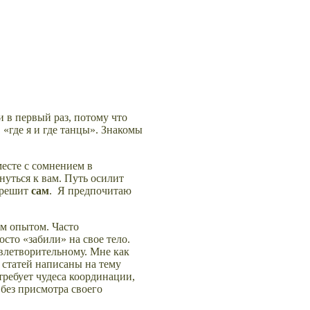
 в первый раз, потому что
 «где я и где танцы». Знакомы
месте с
сомнением в
нуться к вам. Путь осилит
 решит
сам
. Я предпочитаю
ым опытом. Часто
сто «забили» на свое тело.
овлетворительному. Мне как
 статей написаны на тему
требует чудеса координации,
без присмотра своего