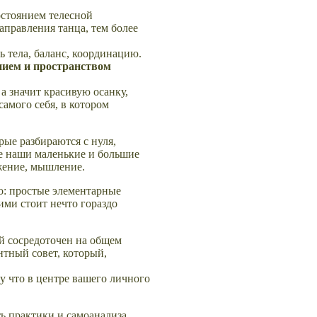
остоянием телесной
аправления танца, тем более
ь тела, баланс, координацию.
ением и пространством
а значит красивую осанку,
самого себя, в котором
рые разбираются с нуля,
Все наши маленькие и большие
жение, мышление.
го: простые элементарные
ими стоит нечто гораздо
ой сосредоточен на общем
нтный совет, который,
у что в центре вашего личного
ть практики и самоанализа.