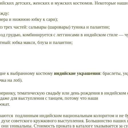
ндийских детских, женских и мужских костюмов. Некоторые на
ежду:
мера и нижнюю юбку к сари);
 трех частей: сальвары (шаровары) туника и палантин;
под грудью, комбинируется с леггинсами в индийском стиле — 
ный: юбка макси, блуза и палантин;
ящие к выбранному костюму
индийские украшения
: браслеты, у
ка на лоб).
черинку,
тематическую
свадьбу или день рождения в индийском 
даже для выступления с танцем, потому что
наши
рокат.
чаются подлинным индийским национальным колоритом и не бу
 духе советского кружкового выступления. Большинство наших
ни уникальны. Стоимость проката в каталоге указывается за сут