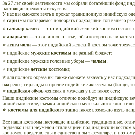
За 27 лет своей деятельности мы собрали богатейший фонд и
настоящие предметы искусства.
У нас вы сможете взять в прокат традиционную индийскую од
⭐
сари
(мы постараемся подобрать подходящий топ вашего раз
⭐
сальвар камиз
— этот индийский женский костюм состоит из
⭐
анаркали
— это длинное платье, юбка которого начинается 
⭐
ленга чоли
— этот индийский женский костюм тоже трехчаст
⭐ индийские
мужские костюмы
на разный бюджет;
⭐ индийские мужские головные уборы —
чалмы
;
⭐ индийские
детские костюмы;
⭐
для полного образа вы также сможете заказать
у нас подход
ожерелье, гирлянды и прочие индийские аксессуары (бинди, точ
⭐
индийская обувь
женская и мужская у нас также есть;
Наши индийские костюмы отлично подойдут на индийскую ве
индийском стиле, съемки индийского музыкального клипа или 
⭐
костюмы для индийского танца
также возможно взять нап
Все наши костюмы настоящие индийские, традиционные, отли
подделкой или неумелой стилизацией под индийский костюм в
костюмов представлены в единственном экземпляре, и поэтому о