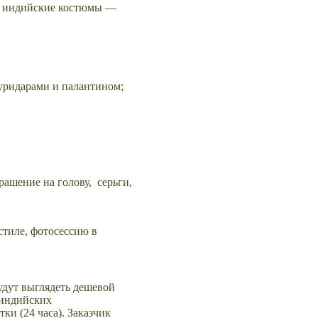
ши индийские костюмы —
чуридарами и палантином;
крашение на голову, серьги,
стиле, фотосессию в
дут выглядеть дешевой
 индийских
ки (24 часа). Заказчик