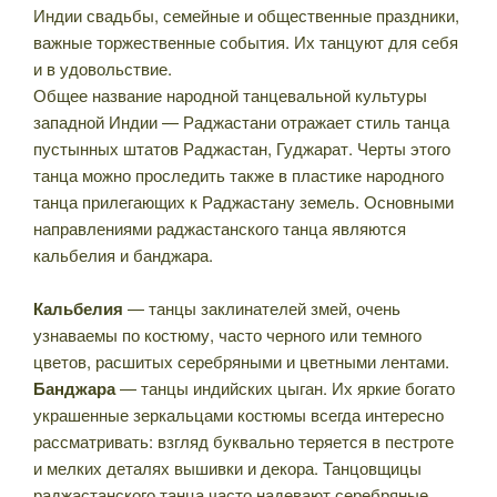
Индии свадьбы, семейные и общественные праздники,
важные торжественные события. Их танцуют для себя
и в удовольствие.
Общее название народной танцевальной культуры
западной Индии — Раджастани отражает стиль танца
пустынных штатов Раджастан, Гуджарат. Черты этого
танца можно проследить также в пластике народного
танца прилегающих к Раджастану земель. Основными
направлениями раджастанского танца являются
кальбелия и банджара.
Кальбелия
— танцы заклинателей змей, очень
узнаваемы по костюму, часто черного или темного
цветов, расшитых серебряными и цветными лентами.
Банджара
— танцы индийских цыган. Их яркие богато
украшенные зеркальцами костюмы всегда интересно
рассматривать: взгляд буквально теряется в пестроте
и мелких деталях вышивки и декора. Танцовщицы
раджастанского танца часто надевают серебряные