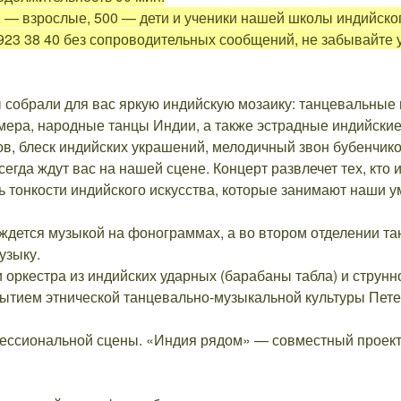
 — взрослые, 500 — дети и ученики нашей школы индийског
923 38 40 без сопроводительных сообщений, не забывайте
 собрали для вас яркую индийскую мозаику: танцевальные 
омера, народные танцы Индии, а также эстрадные индийские
в, блеск индийских украшений, мелодичный звон бубенчико
всегда ждут вас на нашей сцене. Концерт развлечет тех, кто
 тонкости индийского искусства, которые занимают наши у
ждется музыкой на фонограммах, а во втором отделении т
узыку.
ркестра из индийских ударных (барабаны табла) и струнно
ытием этнической танцевально-музыкальной культуры Пете
ессиональной сцены. «Индия рядом» — совместный проект