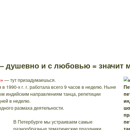
— душевно и с любовью = значит 
е»
— тут призадумаешься.
в 1990-х г. г. работала всего 9 часов в неделю. Ныне
ным индийским направлениям танца, репетиции
дней в неделю.
одного размаха деятельности.
В Петербурге мы устраиваем самые
разнообразные тематические праздники,