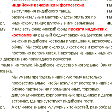
индийские вечеринки и фотосессии
,
выступления индийского танца,
развлекательные мастер-классы опять же по
индийскому танцу: шуточные или серьезные.
У нас есть феерический фонд
проката индийских
костюмов
на разный бюджет заказчика (детские, муж
женские индийские костюмы и украшения, аксессуар
обувь). Мы собрали около 200 костюмов и костюмны
постоянно пополняется. Некоторые из наших индийс
 декоративно-прикладного искусства.
еме и не только. Индийское искусство многогранно. Занят
ловека.
Мы умеем преподать индийскую тему настолько
профессионально, чтобы ахнули от восторга индийск
бизнес-партнеры на промышленных, торговых,
дипломатических, корпоративных праздниках и дело
встречах, где присутствуют индийские гости.
А отличное знание культурных тонкостей, разнообраз