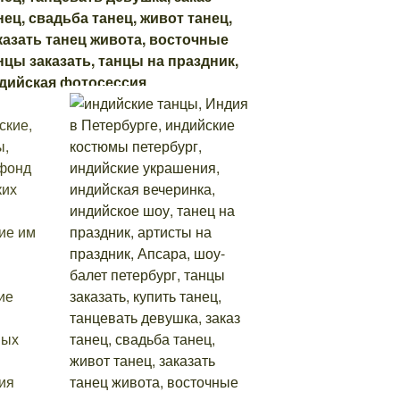
ские,
ы,
 фонд
ких
ие им
ие
вых
ия