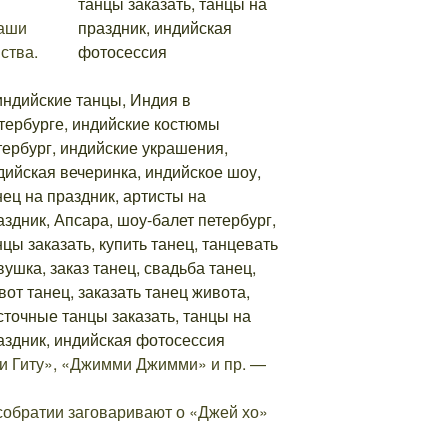
наши
ства.
 и Гиту», «Джимми Джимми» и пр. —
собратии заговаривают о «Джей хо»