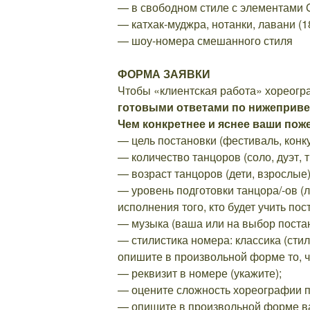
— в свободном стиле с элементами C
— катхак-муджра, нотанки, лавани (1
— шоу-номера смешанного стиля
ФОРМА ЗАЯВКИ
Чтобы «клиентская работа» хореогр
готовыми ответами по нижеприве
Чем конкретнее и яснее ваши поже
— цель постановки (фестиваль, конку
— количество танцоров (соло, дуэт, т
— возраст танцоров (дети, взрослые
— уровень подготовки танцора/-ов (
исполнения того, кто будет учить пос
— музыка (ваша или на выбор поста
— стилистика номера: классика (стиль
опишите в произвольной форме то, ч
— реквизит в номере (укажите);
— оцените сложность хореографии п
— опишите в произвольной форме в