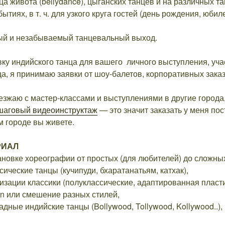
ца живота (bellydance), цыганских танцев и на различных т
тиях, в т. ч. для узкого круга гостей (день рождения, юбилей
ый и незабываемый танцевальный выход.
ку индийского танца для вашего личного выступления, учас
а, я принимаю заявки от шоу-балетов, корпоративных заказ
ыезжаю с мастер-классами и выступлениями в другие города
шаговый видеоинструктаж
— это значит заказать у меня по
м городе вы живете.
РИАЛ
ановке хореографии от простых (для любителей) до сложны
сические танцы (кучипуди, бхаратанатьям, катхак),
изации классики (полуклассические, адаптированная пласти
on или смешение разных стилей,
адные индийские танцы (Bollywood, Tollywood, Kollywood..),