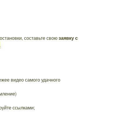
остановки, составьте свою
заявку с
а
вежее видео самого удачного
мление)
ируйте ссылками;