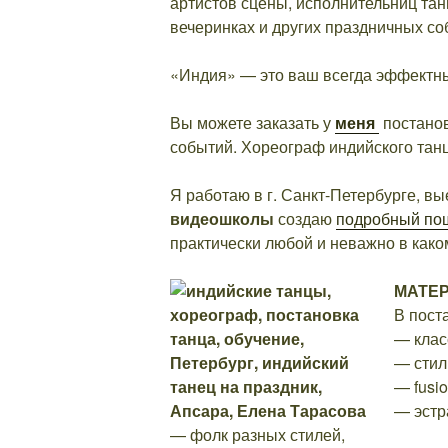
артистов сцены, исполнительниц тан
вечеринках и других праздничных собы
«Индия» — это ваш всегда эффектн
Вы можете заказать у
меня
постанов
событий. Хореограф индийского танц
Я работаю в г. Санкт-Петербурге, в
видеошколы
создаю
подробный по
практически любой и неважно в како
МАТЕ
В пост
— клас
— стил
— fusi
— эстр
— фолк разных стилей,