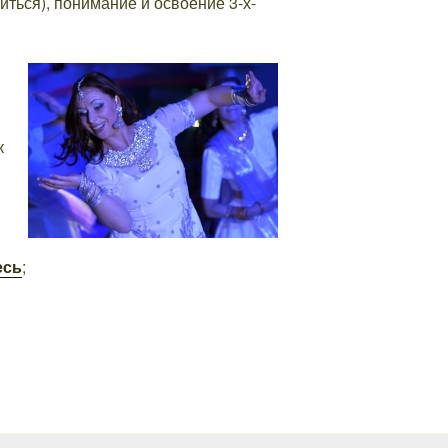
иться), понимание и освоение 3-х-
к
есь
;