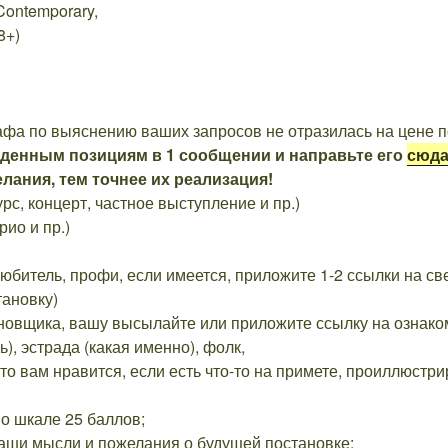
ontemporary,
8+)
афа по выяснению ваших запросов не отразилась на цене п
денным позициям в 1 сообщении и направьте его
сюд
лания, тем точнее их реализация!
рс, концерт, частное выступление и пр.)
рио и пр.)
)
любитель, профи, если имеется, приложите 1-2 ссылки на с
тановку)
новщика, вашу высылайте или приложите ссылку на ознако
), эстрада (какая именно), фолк,
то вам нравится, если есть что-то на примете, проиллюстр
о шкале 25 баллов;
аши мысли и пожелания о будущей постановке;