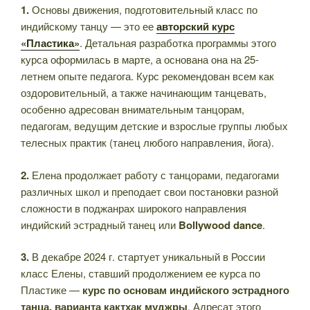
1.
Основы движения, подготовительный класс по
индийскому танцу — это ее
авторский курс
«Пластика»
. Детальная разработка программы этого
курса оформилась в марте, а основана она на 25-
летнем опыте педагога. Курс рекомендован всем как
оздоровительный, а также начинающим танцевать,
особенно адресован внимательным танцорам,
педагогам, ведущим детские и взрослые группы любых
телесных практик (танец любого направления, йога).
2.
Елена продолжает работу с танцорами, педагогами
различных школ и преподает свои постановки разной
сложности в поджанрах широкого направления
индийский эстрадный танец или
Bollywood dance
.
3.
В декабре 2024 г. стартует уникальный в России
класс Елены, ставший продолжением ее курса по
Пластике —
курс по основам индийского эстрадного
танца, варианта кактхак муджры
. Адресат этого