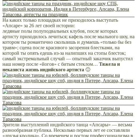
На каких только площадках не приходилось выступать
«Апсаре» за 26 лет своей истории:
ледяные полы полуподвальных клубов, после которых
артисту приходилось лечиться; кафель после мыльного шоу, на
котором ты романтично скользишь и думаешь «только бы без
травм»; сцена после красивого засорения блестками, на
которой ты опять едешь из-за налипших на стопы блесток;
самый экстремальный случай — опытный заказчик выпустил
наш номер после «йогов» с битым стеклом…
Тяжела и
неказиста жизнь индийского артиста
🙂
Зрители выступлений индийского танца «Апсары» — весьма
разнообразная публика. Несколько первых лет ее составляли
«друзья кролика». Со временем и ростом профессионализма в