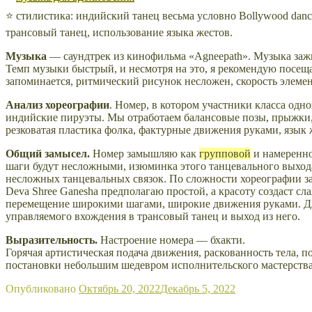
⭐ стилистика: индийский танец весьма условно Bollywood danc
трансовый танец, использование языка жестов.
Музыка
— саундтрек из кинофильма «Agneepath». Музыка зажиг
Темп музыки быстрый, и несмотря на это, я рекомендую посеща
запоминается, ритмический рисунок несложен, скорость элемен
Анализ хореографии
. Номер, в котором участники класса одн
индийские
пируэты. Мы отработаем
балансовые позы, прыжки
резковатая пластика фолка, фактурные движения руками,
язык 
Общий замысел.
Номер замышляю как
групповой
и намеренно
шаги будут несложными, изюминка этого танцевального выход
несложных танцевальных связок. По сложности хореографии з
Deva Shree Ganesha предполагаю простой, а красоту создаст сл
перемещение широкими шагами, широкие движения руками.
Д
управляемого вхождения в трансовый танец и выход из него.
Выразительность.
Настроение номера — бхакти.
Горячая артистическая подача движения, раскованность тела, 
постановки небольшим шедевром исполнительского мастерства
Опубликовано
Октябрь 20, 2022
Декабрь 5, 2022