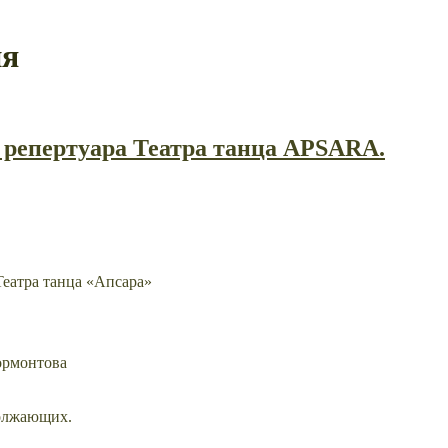
ия
 репертуара Театра танца APSARA.
еатра танца «Апсара»
ормонтова
должающих.