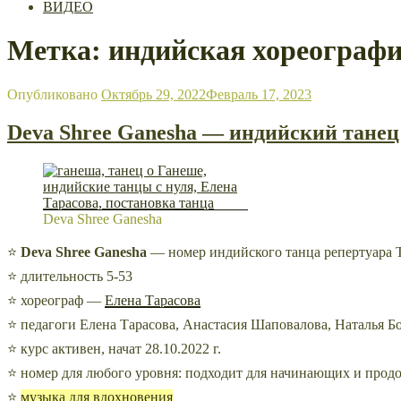
ВИДЕО
Метка: индийская хореограф
Опубликовано
Октябрь 29, 2022
Февраль 17, 2023
Deva Shree Ganesha — индийский танец
Deva Shree Ganesha
⭐
Deva Shree Ganesha
— номер индийского танца репертуара Т
⭐ длительность 5-53
⭐ хореограф —
Елена Тарасова
⭐ педагоги Елена Тарасова,
Анастасия Шаповалова,
Наталья Б
⭐ курс
активен,
начат 28.10.2022 г.
⭐ номер для любого уровня: подходит для начинающих и про
⭐
музыка для вдохновения