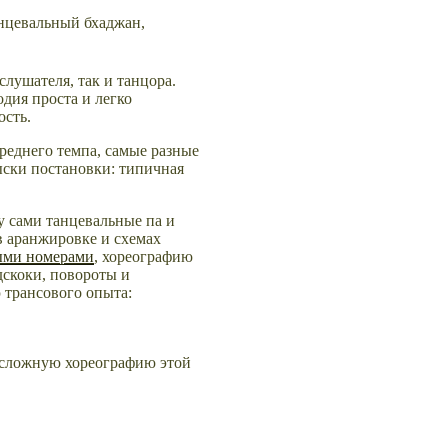
танцевальный бхаджан,
слушателя, так и танцора.
дия проста и легко
ость.
среднего темпа,
самые разные
ски постановки: типичная
у сами танцевальные па и
в аранжировке и схемах
ыми номерами
, хореографию
дскоки, повороты и
 трансового опыта:
несложную хореографию этой