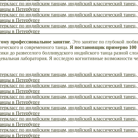
тому профессиональное занятие
. Это занятие по глубокой любв
сического и современного танца.
Я постановщик примерно 100 
сики до развеселого болливудского индийского танца разной сл
цевальная лаборатория. Я исследую когнитивные возможности ч