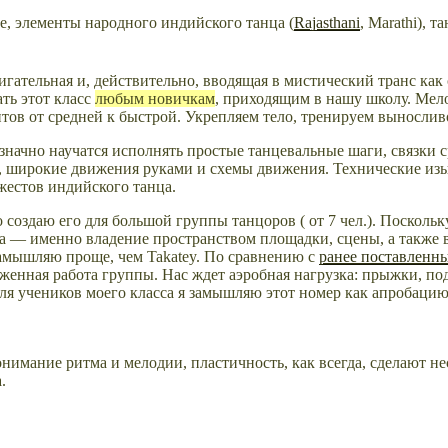
e, элементы народного индийского танца (
Rajasthani
, Marathi), 
ательная и, действительно, вводящая в мистический транс как 
ть этот класс
любым новичкам
, приходящим в нашу школу. Мело
тов от средней к быстрой. Укрепляем тело, тренируем вынослив
означно научатся исполнять
простые танцевальные шаги, связки 
, широкие движения руками и схемы движения. Технические
изы
жестов индийского танца
.
 создаю его для большой группы танцоров ( от 7 чел.)
. Поскольк
а — именно владение пространством площадки, сцены, а также 
амышляю проще, чем Takatey. По сравнению с
ранее поставленн
аженная работа группы. Нас ждет аэробная нагрузка: прыжки, по
ля учеников моего класса я замышляю этот номер как апробацию
понимание ритма и мелодии, пластичность, как всегда, сделают 
.