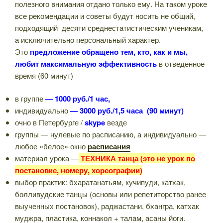
полезного внимания отдано только ему. На таком уроке
все рекомендации и советы будут носить не общий,
подходящий десяти среднестатистическим ученикам,
а исключительно персональный характер.
Это
предложение обращено тем, кто, как и мы,
любит максимальную
эффективность
в отведенное
время (60 минут)
в группе
— 1000 руб./1 час,
индивидуально
— 3000 руб./1,5 часа (90 минут)
очно в Петербурге /
skype
везде
группы — нулевые по расписанию, а индивидуально —
любое «белое» окно
расписания
материал урока —
ТЕХНИКА танца (это не урок по
постановке, номеру, хореографии)
выбор практик: бхаратанатьям, кучипуди, катхак,
болливудские танцы (основы или репетиторство ранее
выученных постановок), раджастани, бхангра, катхак
муджра, пластика, коннакол + талам, асаны йоги.