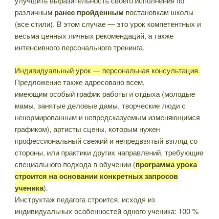
улучшить выразительность своего исполнения по
различным
ранее пройденным
постановкам школы
(все стили). В этом случае — это урок компетентных и
весьма ценных личных рекомендаций, а также
интенсивного персонального тренинга.
Индивидуальный урок — персональная консультация.
Предложение также адресовано всем,
имеющим особый график работы и отдыха (молодые
мамы, занятые деловые дамы, творческие люди с
ненормированным и непредсказуемым изменяющимся
графиком), артисты сцены, которым нужен
профессиональный свежий и непредвзятый взгляд со
стороны, или практики других направлений, требующие
специального подхода в обучении (
программа урока
строится на основании конкретных запросов
ученика
).
Инструктаж педагога строится, исходя из
индивидуальных особенностей одного ученика: 100 %