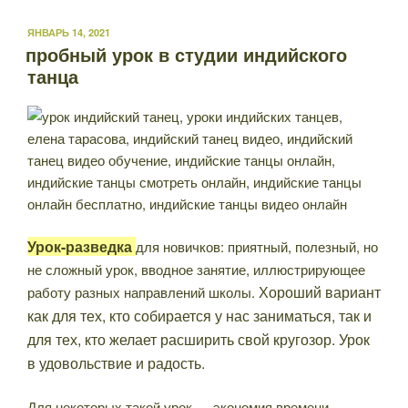
ОПУБЛИКОВАНО
ЯНВАРЬ 14, 2021
пробный урок в студии индийского
танца
Урок-разведка
для новичков: приятный, полезный, но
не сложный урок, вводное занятие, иллюстрирующее
Хороший вариант
работу разных направлений школы.
как для тех, кто собирается у нас заниматься, так и
для тех, кто желает расширить свой кругозор.
Урок
в удовольствие и радость.
Для некоторых такой урок — экономия времени.