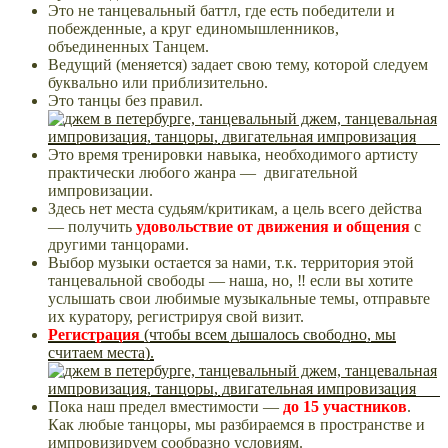
Это не танцевальный баттл, где есть победители и
побежденные, а круг единомышленников,
объединенных Танцем.
Ведущий (меняется) задает свою тему, которой следуем
буквально или приблизительно.
Это танцы без правил.
Это время тренировки навыка, необходимого артисту
практически любого жанра — двигательной
импровизации.
Здесь нет места судьям/критикам, а цель всего действа
— получить
удовольствие от движения и
общения
с
другими танцорами.
Выбор музыки остается за нами, т.к. территория этой
танцевальной свободы — наша, но, ‼ если вы хотите
услышать свои любимые музыкальные темы, отправьте
их куратору, регистрируя свой визит.
Регистрация
(чтобы всем дышалось свободно, мы
считаем места).
Пока наш предел вместимости —
до 15 участников
.
Как любые танцоры, мы разбираемся в пространстве и
импровизируем сообразно условиям.