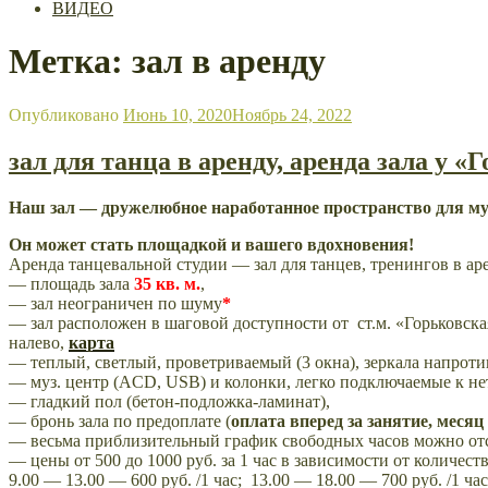
ВИДЕО
Метка: зал в аренду
Опубликовано
Июнь 10, 2020
Ноябрь 24, 2022
зал для танца в аренду, аренда зала у «
Наш зал — др
ужелюбное наработанное пространство для му
Он может стать площадкой и вашего вдохновения!
Аренда танцевальной студии — зал для танцев, тренингов в арен
— площадь зала
35 кв. м.
,
— зал неограничен по шуму
*
— зал расположен в шаговой доступности от ст.м. «Горьковская
налево,
карта
— теплый, светлый, проветриваемый (3 окна), зеркала напротив 
— муз. центр (ACD, USB) и колонки, легко подключаемые к нет
— гладкий пол (бетон-подложка-ламинат),
— бронь зала по предоплате (
оплата вперед за занятие, меся
— весьма приблизительный график свободных часов можно от
— цены от 500 до 1000 руб. за 1 час в зависимости от количест
9.00 — 13.00 — 600 руб. /1 час; 13.00 — 18.00 — 700 руб. /1 час