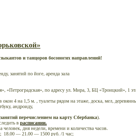
Горьковской»
зыкантов и танцоров босоногих направлений!
ду, занятий по йоге, аренда зала
», «Петроградская», по адресу ул. Мира, 3, БЦ «Троицкий», 1 эта
окон 4 на 1,5 м. , туалеты рядом на этаже, доска, мел, деревянн
буку, андроиду,
ц занятий перечислением на карту Сбербанка
).
следить в
расписании.
ва человек, дня недели, времени и количества часов.
; 18.00 — 21.00 — 1500 руб. /1 час;