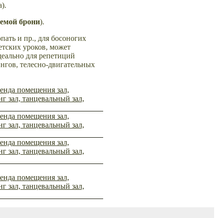
).
аемой брони
).
пать и пр., для босоногих
етских уроков, может
деально для репетиций
ингов, телесно-двигательных