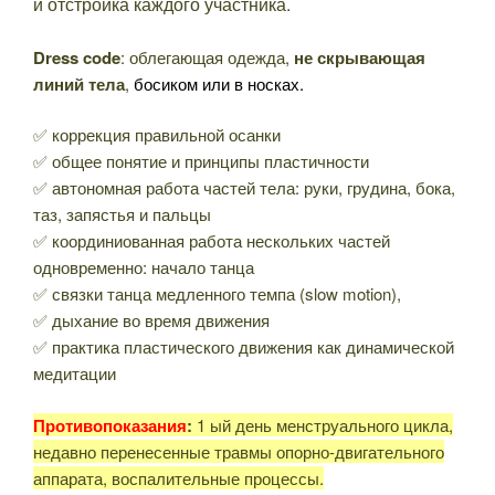
и отстройка каждого участника.
Dress code
: облегающая одежда,
не скрывающая
линий тела
,
босиком или в носках.
✅ коррекция правильной осанки
✅ общее понятие и принципы пластичности
✅ автономная работа частей тела: руки, грудина, бока,
таз, запястья и пальцы
✅ координиованная работа нескольких частей
одновременно: начало танца
✅ связки танца медленного темпа (slow motion),
✅ дыхание во время движения
✅ практика пластического движения как динамической
медитации
Противопоказания
:
1 ый день менструального цикла,
недавно перенесенные травмы опорно-двигательного
аппарата, воспалительные процессы.