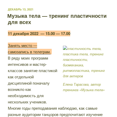
ОПУБЛИКОВАНО
ДЕКАБРЬ 13, 2021
Музыка тела — тренинг пластичности
для всех
11 декабря 2022 —
15.00 — 17.00
Занять место —
самозапись в телеграм.
В ряду моих программ
интенсивов и мастер-
классов занятие пластикой
как отдельной
дисциплиной поначалу
Елена Тарасова, автор
возникло как
тренинга «Музыка тела»
необходимость для
нескольких учеников.
Многие годы преподавания наблюдаю, как самые
разные аудитории танцоров предпочитают изучение