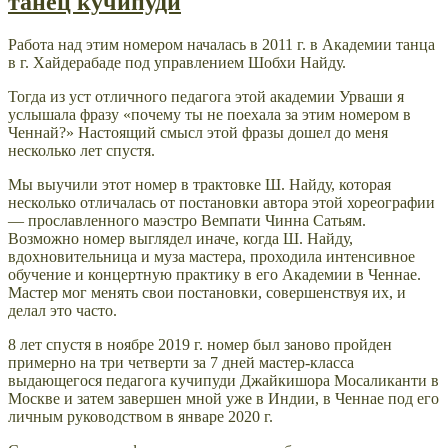
танец кучипуди
Работа над этим номером началась в 2011 г. в Академии танца
в г. Хайдерабаде под управлением Шобхи Найду.
Тогда из уст отличного педагога этой академии Урваши я
услышала фразу «почему ты не поехала за этим номером в
Ченнай?» Настоящий смысл этой фразы дошел до меня
несколько лет спустя.
Мы выучили этот номер в трактовке Ш. Найду, которая
несколько отличалась от постановки автора этой хореографии
— прославленного маэстро Вемпати Чинна Сатьям.
Возможно номер выглядел иначе, когда Ш. Найду,
вдохновительница и муза мастера, проходила интенсивное
обучение и концертную практику в его Академии в Ченнае.
Мастер мог менять свои постановки, совершенствуя их, и
делал это часто.
8 лет спустя в ноябре 2019 г. номер был заново пройден
примерно на три четверти за 7 дней мастер-класса
выдающегося педагога кучипуди Джайкишора Мосаликанти в
Москве и затем завершен мной уже в Индии, в Ченнае под его
личным руководством в январе 2020 г.