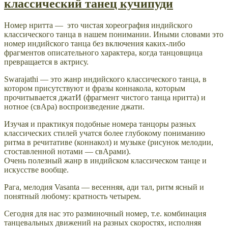
классический танец кучипуди
Номер нритта — это чистая хореография индийского
классического танца в нашем понимании. Иными словами это
номер индийского танца без включения каких-либо
фрагментов описательного характера, когда танцовщица
превращается в актрису.
Swarajathi — это жанр индийского классического танца, в
котором присутствуют и фразы коннакола, которым
прочитывается джатИ (фрагмент чистого танца нритта) и
нотное (свАра) воспроизведение джати.
Изучая и практикуя подобные номера танцоры разных
классических стилей учатся более глубокому пониманию
ритма в речитативе (коннакол) и музыке (рисунок мелодии,
стоставленной нотами — свАрами).
Очень полезный жанр в индийском классическом танце и
искусстве вообще.
Рага, мелодия Vasanta — весенняя, ади тал, ритм ясный и
понятный любому: кратность четырем.
Сегодня для нас это разминочный номер, т.е. комбинация
танцевальных движений на разных скоростях, исполняя