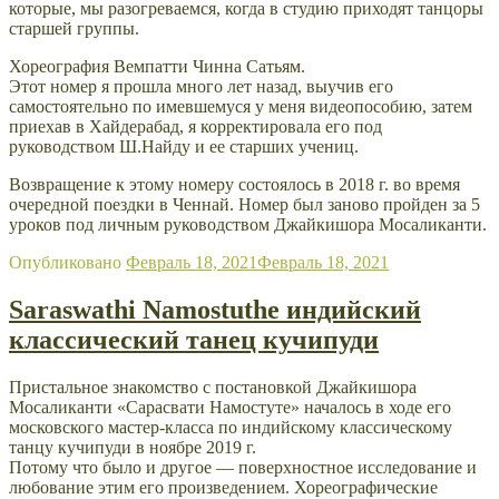
которые, мы разогреваемся, когда в студию приходят танцоры
старшей группы.
Хореография Вемпатти Чинна Сатьям.
Этот номер я прошла много лет назад, выучив его
самостоятельно по имевшемуся у меня видеопособию, затем
приехав в Хайдерабад, я корректировала его под
руководством Ш.Найду и ее старших учениц.
Возвращение к этому номеру состоялось в 2018 г. во время
очередной поездки в Ченнай. Номер был заново пройден за 5
уроков под личным руководством Джайкишора Мосаликанти.
Опубликовано
Февраль 18, 2021
Февраль 18, 2021
Saraswathi Namostuthe индийский
классический танец кучипуди
Пристальное знакомство с постановкой Джайкишора
Мосаликанти «Сарасвати Намостуте» началось в ходе его
московского мастер-класса по индийскому классическому
танцу кучипуди в ноябре 2019 г.
Потому что было и другое — поверхностное исследование и
любование этим его произведением. Хореографические