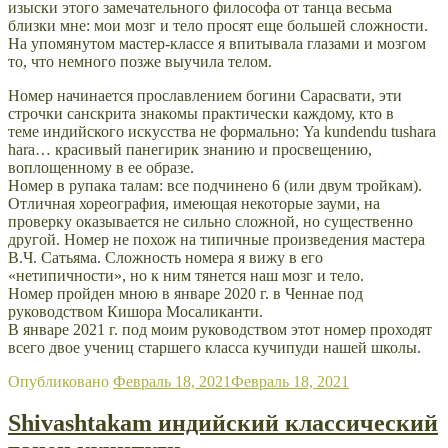
изыски этого замечательного философа от танца весьма
близки мне: мои мозг и тело просят еще большей сложности.
На упомянутом мастер-классе я впитывала глазами и мозгом
то, что немного позже выучила телом.
Номер начинается прославлением богини Сарасвати, эти
строчки санскрита знакомы практически каждому, кто в
теме индийского искусства не формально: Ya kundendu tushara
hara… красивый панегирик знанию и просвещению,
воплощенному в ее образе.
Номер в рупака талам: все подчинено 6 (или двум тройкам).
Отличная хореография, имеющая некоторые зауми, на
проверку оказывается не сильно сложной, но существенно
другой. Номер не похож на типичные произведения мастера
В.Ч. Сатьяма. Сложность номера я вижу в его
«нетипичности», но к ним тянется наш мозг и тело.
Номер пройден мною в январе 2020 г. в Ченнае под
руководством Кишора Мосаликанти.
В январе 2021 г. под моим руководством этот номер проходят
всего двое учениц старшего класса кучипуди нашей школы.
Опубликовано
Февраль 18, 2021
Февраль 18, 2021
Shivashtakam индийский классический