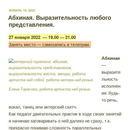
ОПУБЛИКОВАНО
ЯНВАРЬ 19, 2022
Абхиная. Выразительность любого
представления.
27 января 2022 —
19.00 — 21.00
Занять место — самозапись в телеграм.
Абхиная
—
выразите
льность
исполнен
Елена Тарасова, работа артиста над ролью
ия: будь-
то речь,
вокал, танец или актерский скетч.
Как педагог двигательных практик в ходе своих занятий
я начинаю заговаривать о ней далеко не сразу, т.к.
прекрасно понимаю сложность параллельных