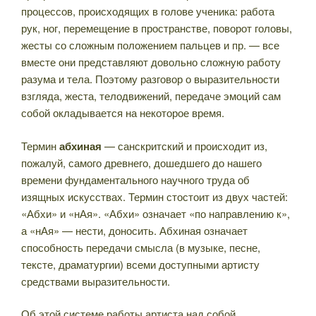
процессов, происходящих в голове ученика: работа
рук, ног, перемещение в пространстве, поворот головы,
жесты со сложным положением пальцев и пр. — все
вместе они представляют довольно сложную работу
разума и тела. Поэтому разговор о выразительности
взгляда, жеста, телодвижений, передаче эмоций сам
собой окладывается на некоторое время.
Термин
абхиная
— санскритский и происходит из,
пожалуй, самого древнего, дошедшего до нашего
времени фундаментального научного труда об
изящных искусствах. Термин стостоит из двух частей:
«Абхи» и «нАя». «Абхи» означает «по направлению к»,
а «нАя» — нести, доносить. Абхиная означает
способность передачи смысла (в музыке, песне,
тексте, драматургии) всеми доступными артисту
средствами выразительности.
Об этой системе работы артиста над собой,