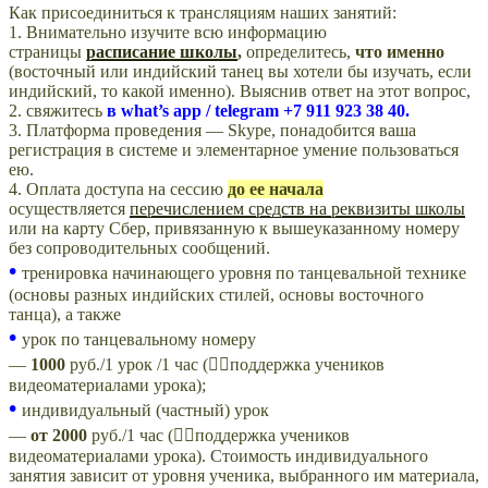
Как присоединиться к трансляциям наших занятий:
1. Внимательно изучите всю информацию
страницы
расписание школы
,
определитесь,
что именно
(восточный или индийский танец вы хотели бы изучать, если
индийский, то какой именно). Выяснив ответ на этот вопрос,
2. свяжитесь
в what’s app /
telegram +7 911 923 38 40.
3. Платформа проведения — Skype, понадобится ваша
регистрация в системе и элементарное умение пользоваться
ею.
4. Оплата доступа на сессию
до ее начала
осуществляется
перечислением средств на реквизиты школы
или на карту Сбер, привязанную к вышеуказанному номеру
без сопроводительных сообщений.
•
тренировка начинающего уровня по танцевальной технике
(основы разных индийских стилей, основы восточного
танца), а также
•
урок по танцевальному номеру
—
1000
руб./1 урок /1 час (👍🏻поддержка учеников
видеоматериалами урока);
•
индивидуальный (частный) урок
—
от
2000
руб./1 час (👍🏻поддержка учеников
видеоматериалами урока). Стоимость индивидуального
занятия зависит от уровня ученика, выбранного им материала,