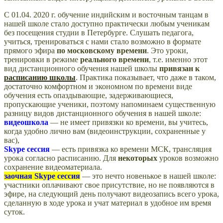
С 01.04. 2020 г. обучение индийским и восточным танцам в
нашей школе стало доступно практически любым ученикам
без посещения студии в Петербурге. Слушать педагога,
учиться, тренироваться с нами стало возможно в формате
прямого эфира
по московскому времени
. Это уроки,
тренировки в режиме
реального времени
, т.е. именно этот
вид дистанционного обучения нашей школы
привязан к
расписанию школы
. Практика показывает, что даже в таком,
достаточно комфортном и экономном по времени виде
обучения есть опаздывающие, задерживающиеся,
пропускающие ученики, поэтому напоминаем существенную
разницу видов дистанционного обучения в нашей школе:
видеошкола
— не имеет привязки ко времени, вы учитесь,
когда удобно лично вам (видеоинструкции, сохраненные у
вас),
Skype сессия
— есть привязка ко времени МСК, трансляция
урока согласно расписанию. Для
некоторых
уроков возможно
сохранение видеоматериала.
заочная Skype сессия
— это нечто новенькое в нашей школе:
участники оплачивают свое присутствие, но не появляются в
эфире, на следующий день получают видеозапись всего урока,
сделанную в ходе урока и учат материал в удобное им время
суток.