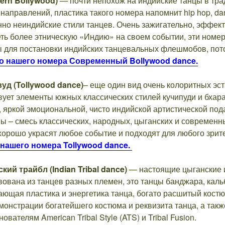
rn Bollywood)
— почти непохож на индийские танцы в тр
равлений, пластика такого номера напомнит hip hop, dance 
но неиндийские стили танцев. Очень зажигательно, эффект
деть более этническую «Индию» на своем событии, эти номер
 для постановки индийских танцевальных флешмобов, пото
о нашего номера Современный Bollywood dance.
вуд
(Tollywood dance)
– еще один вид очень колоритных эс
вует элементы южных классических стилей кучипуди и бхар
, яркой эмоциональной, чисто индийской артистической под
ы – смесь классических, народных, цыганских и современн
хорошо украсят любое событие и подходят для любого зрит
нашего номера Tollywood dance.
кий трайбл (Indian Tribal dance)
— настоящие цыганские и
вована из танцев разных племен, это танцы банджара, кал
ающая пластика и энергетика танца, богато расшитый костю
монстрации богатейшего костюма и реквизита танца, а такж
ователям American Tribal Style (ATS) и Tribal Fusion.