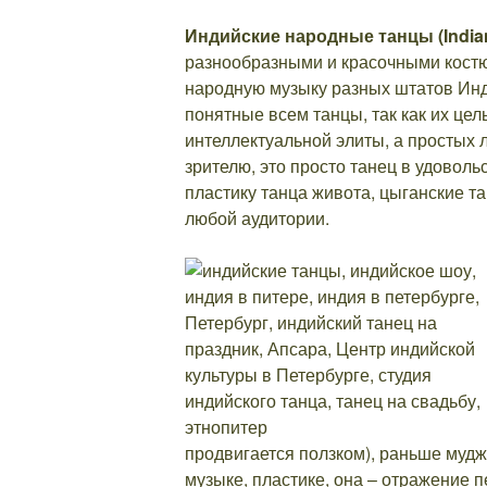
Индийские народные танцы (Indian
разнообразными и красочными костю
народную музыку разных штатов Инд
понятные всем танцы, так как их цел
интеллектуальной элиты, а простых л
зрителю, это просто танец в удовол
пластику танца живота, цыганские т
любой аудитории.
продвигается ползком), раньше мудж
музыке, пластике, она – отражение п