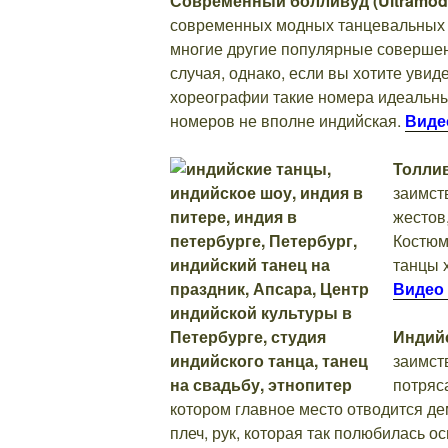
Современный болливуд (Ultramode
современных модных танцевальных нап
многие другие популярные совершен
случая, однако, если вы хотите уви
хореографии такие номера идеальны
номеров не вполне индийская.
Виде
Толли
заимст
жестов
Костюм
танцы 
Видео 
Индийс
заимст
потряс
котором главное место отводится де
плеч, рук, которая так полюбилась осн