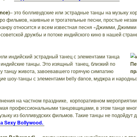
nce)
– это болливудские или эстрадные танцы на музыку х
етро фильмов, наивные и трогательные песни, простые нез
жанру относится и всем известная песня «Джимми, Джимми»
советской дружбы и потоке индийского кино в нашей стран
или индийский эстрадный танец с элементами танца
 индийские танцы. Это изящный танец, близкий по
му танцу живота, завоевавшего горячую симпатию
е шоу-танцы с элементами belly dance, муджра и народных
лнения на частном празднике, корпоративном мероприятии
мая профессиональными танцовщицами, в этом танце много
зыку из болливудских фильмов. Такие танцы не подойдут д
а Sexy
Bollywood.