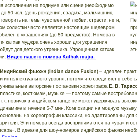
ля исполнения на подиуме или сцене (необходимо
о 50 чел. (день рождения, свадьба, мальчишник,
 говорить на темы чувственной любви, страсти, неги,
тюм солистки часто является настоящим шедевром
обилен в украшениях (до 50 предметов). Номера в
ля катхак муджра очень хороши для украшения
ойдут для детского утренника. Упрощенная катхак
ии.
Видео нашего номера Kathak mujra.
Индийский фьюжн (Indian
dance
Fusion)
– идеален практ
и интеллектуального уровня, потому что соединяет в себе
уникальные авторские постановки хореографа
Е. В. Тара
пластике, костюмам, музыке — поэтому самые востребова
т.к. новичок в индийском танце не может удерживать высок
динамике в течение 5-7 мин. Композиции на модную музык
основаны на хореографии классики, но адаптированы для 
зрителя. Эти номера всегда воспринимаются на «ура» и о
псара». В идеале для шоу-номеров индийского фьюжн необх