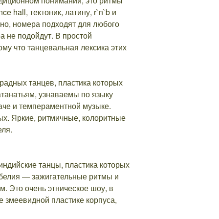
адиционном понимании, это ритмы
hall, тектоник, латину, r`n`b и
но, номера подходят для любого
а не подойдут. В простой
му что танцевальная лексика этих
традных танцев, пластика которых
атанатьям, узнаваемы по языку
аче и темпераментной музыке.
ых. Яркие, ритмичные, колоритные
еля.
ндийские танцы, пластика которых
ьбелия — зажигательные ритмы и
м. Это очень этническое шоу, в
е змеевидной пластике корпуса,