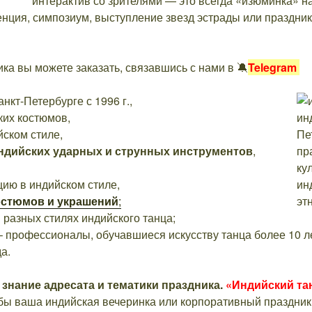
интерактив со зрителями — это всегда «изюминка» на
нция, симпозиум, выступление звезд эстрады или праздник
ка вы можете заказать, связавшись с нами в 🔕
Telegram
кт-Петербурге с 1996 г.,
ких костюмов,
йском стиле,
ндийских ударных и струнных инструментов
,
цию в индийском стиле,
остюмов и украшений
;
 разных стилях индийского танца;
 профессионалы, обучавшиеся искусству танца более 10 ле
а.
 знание адресата и тематики праздника.
«Индийский та
ы ваша индийская вечеринка или корпоративный праздник