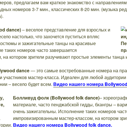
ров, предлагаем вам краткое знакомство с направлениям
дных номеров 3-7 мин., классических 8-20 мин. (музыка ре
).
od dance)
– веселое представление для взрослых и
есело настолько, что захочется пуститься впляс
костюмы и зажигательные танцы на красивые
ие таких номеров часто завершается
 на котором зрители разучивают простые элементы танца и
lywood dance
— это самые востребованные номера на праз
и участников мастер-класса. Идеален для любой аудитории 
ии – весело будет всем.
Видео нашего номера Bollywood
Болливуд фолк
(Bollywood folk dance)
– хореограф
материале, часто пенджабской гидды, бхангры – вари
очень зажигательны. Исполнение таких номеров част
импровизированным мастер-классом, на котором зри
тории.
Видео нашего номера
Bollywood folk dance
.