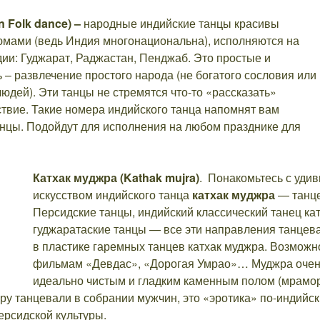
 Folk dance) –
народные индийские танцы красивы
мами (ведь Индия многонациональна), исполняются на
ии: Гуджарат, Раджастан, Пенджаб. Это простые и
ь – развлечение простого народа (не богатого сословия или
юдей). Эти танцы не стремятся что-то «рассказать»
ьствие. Такие номера индийского танца напомнят вам
анцы. Подойдут для исполнения на любом празднике для
Катхак муджра (Kathak mujra)
. Понакомьтесь с уди
искусством индийского танца
катхак муджра
— танце
Персидские танцы, индийский классический танец кат
гуджаратаские танцы — все эти направления танцев
в пластике гаремных танцев катхак муджра. Возмож
фильмам «Девдас», «Дорогая Умрао»… Муджра очень 
идеально чистым и гладким каменным полом (мрамор,
ру танцевали в собрании мужчин, это «эротика» по-индийски
ерсидской культуры.