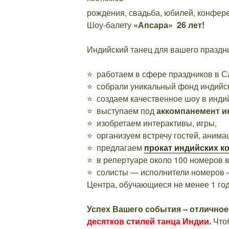
рождения, свадьба, юбилей, конфере
Шоу-балету
«Апсара» 26 лет!
Индийский танец для вашего праздни
⭐ работаем в сфере праздников в Сан
⭐
собрали уникальный фонд индийс
⭐ создаем качественное шоу в инди
⭐
выступаем под
аккомпанемент и
⭐
изобретаем интерактивы, игры,
⭐
организуем встречу гостей, анима
⭐
предлагаем
прокат индийских к
⭐
в репертуаре около 100 номеров в
⭐
солисты — исполнители номеров –
Центра, обучающиеся не менее 1 год
Успех Вашего события – отличное
десятков стилей танца Индии
.
Чтоб