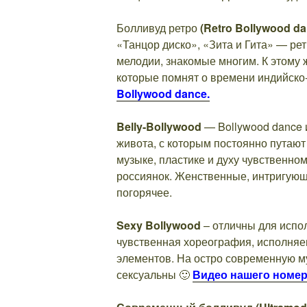
Болливуд ретро
(Retro Bollywood da
«Танцор диско», «Зита и Гита» — р
мелодии, знакомые многим. К этому 
которые помнят о времени индийско-
Bollywood dance.
Belly-Bollywood
— Bollywood dance 
живота, с которым постоянно путают
музыке, пластике и духу чувственно
россиянок. Женственные, интригующи
погорячее.
Sexy
Bollywood
– отличны для испо
чувственная хореография, исполняе
элементов. На остро современную му
сексуальны 🙂
Видео нашего номер