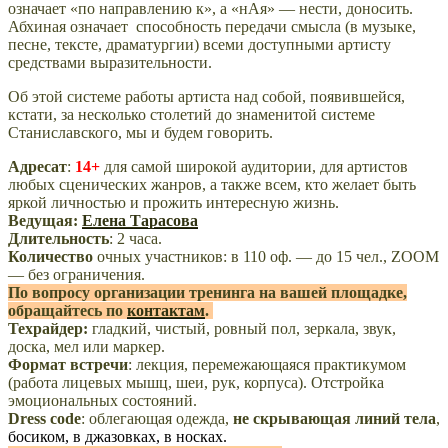
означает «по направлению к», а «нАя» — нести, доносить.
Абхиная означает способность передачи смысла (в музыке,
песне, тексте, драматургии) всеми доступными артисту
средствами выразительности.
Об этой системе работы артиста над собой, появившейся,
кстати, за несколько столетий до знаменитой системе
Станиславского, мы и будем говорить.
Адресат
:
14+
для самой широкой аудитории, для артистов
любых сценических жанров, а также всем, кто желает быть
яркой личностью и прожить интересную жизнь.
Ведущая:
Елена Тарасова
Длительность
: 2 часа.
Количество
очных участников: в 110 оф. — до 15 чел., ZOOM
— без ограничения.
По вопросу организации тренинга на вашей площадке,
обращайтесь по
контактам
.
Техрайдер:
гладкий, чистый, ровный пол, зеркала, звук,
доска, мел или маркер.
Формат встречи
: лекция, перемежающаяся практикумом
(работа лицевых мышц, шеи, рук, корпуса). Отстройка
эмоциональных состояний.
Dress code
: облегающая одежда,
не скрывающая линий тела
,
босиком, в джазовках, в носках.