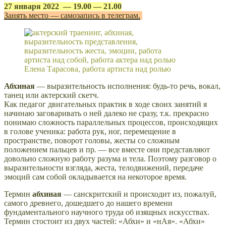
27 января 2022 —
19.00 — 21.00
Занять место — самозапись в телеграм.
Елена Тарасова, работа артиста над ролью
Абхиная
— выразительность исполнения: будь-то речь, вокал,
танец или актерский скетч.
Как педагог двигательных практик в ходе своих занятий я
начинаю заговаривать о ней далеко не сразу, т.к. прекрасно
понимаю сложность параллельных процессов, происходящих
в голове ученика: работа рук, ног, перемещение в
пространстве, поворот головы, жесты со сложным
положением пальцев и пр. — все вместе они представляют
довольно сложную работу разума и тела. Поэтому разговор о
выразительности взгляда, жеста, телодвижений, передаче
эмоций сам собой окладывается на некоторое время.
Термин
абхиная
— санскритский и происходит из, пожалуй,
самого древнего, дошедшего до нашего времени
фундаментального научного труда об изящных искусствах.
Термин стостоит из двух частей: «Абхи» и «нАя». «Абхи»