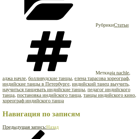
Рубрики
Статьи
Метки
aja nachle
,
аджа начле
,
болливудские танцы
,
елена тарасова хореограф
,
индийские танцы в Петербурге
,
индийский танец выучить
,
научиться танцевать индийские танцы
,
педагог индийского
танца
,
постановка индийского танца
,
танцы индийского кино
,
хореограф индийского танца
Навигация по записям
Предыдущая запись:
Назад